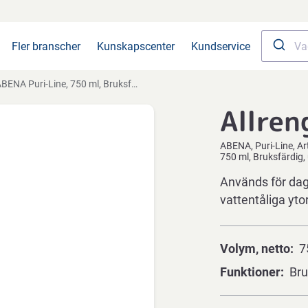
Fler branscher
Kunskapscenter
Kundservice
ENA Puri-Line, 750 ml, Bruksfärdig, utan färgämnen och parfym
Allren
ABENA
Puri-Line
Ar
750 ml, Bruksfärdig
Används för dagl
vattentåliga ytor
Volym, netto
7
Funktioner
Bru