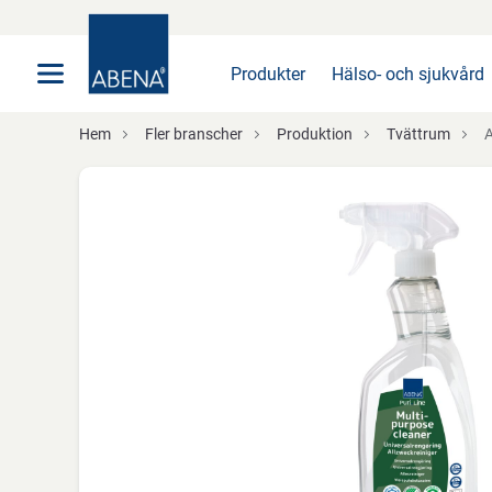
Huvudsaklig
Nav
Sidfot
Produkter
Hälso- och sjukvård
Hem
Fler branscher
Produktion
Tvättrum
AB