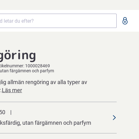
göring
tikelnummer:
1000028469
, utan färgämnen och parfym
ig allmän rengöring av alla typer av
.
Läs mer
50
ksfärdig, utan färgämnen och parfym