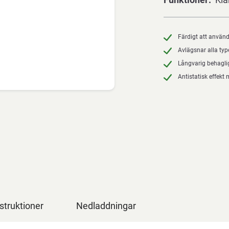
Färdigt att använ
Avlägsnar alla typ
Långvarig behagli
Antistatisk effek
struktioner
Nedladdningar