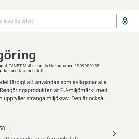
göring
onal
TANET Multiclean
Artikelnummer:
1999909158
ända, med färg och doft
del färdigt att användas som avlägsnar alla
 Rengöringsprodukten är EU-miljömärkt med
uppfyller stränga miljökrav. Den är också…
50
r att använda, med färg och doft