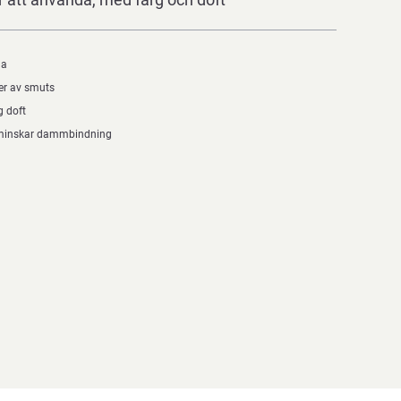
da
er av smuts
g doft
t minskar dammbindning