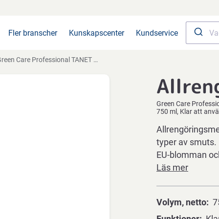
Fler branscher
Kunskapscenter
Kundservice
en Care Professional TANET Multiclean, 750 ml, Klar att använda, med färg och doft
Allren
Green Care Professi
750 ml, Klar att anv
Allrengöringsme
typer av smuts.
EU-blomman och 
Läs mer
Volym, netto
7
Funktioner
Kla