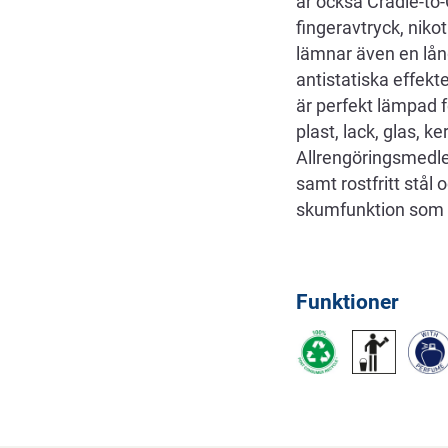
är också Cradle-to-C
fingeravtryck, niko
lämnar även en lång
antistatiska effekt
är perfekt lämpad f
plast, lack, glas, k
Allrengöringsmedle
samt rostfritt stål
skumfunktion som m
Funktioner