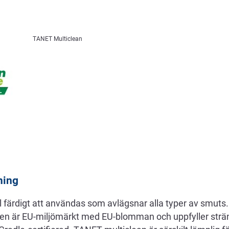
TANET Multiclean
ning
 färdigt att användas som avlägsnar alla typer av smuts.
n är EU-miljömärkt med EU-blomman och uppfyller strän