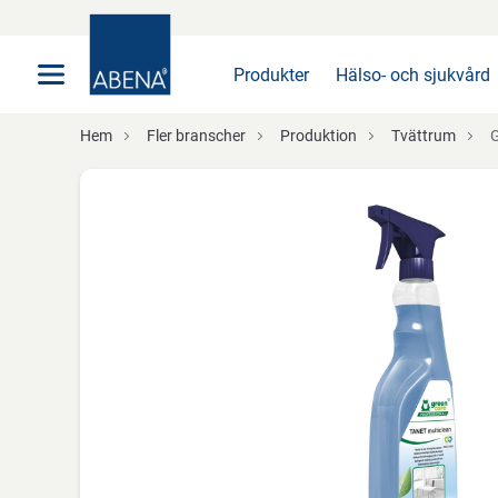
Huvudsaklig
Nav
Sidfot
Produkter
Hälso- och sjukvård
Hem
Fler branscher
Produktion
Tvättrum
Gre