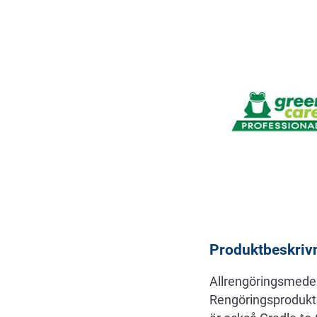
Beskrivning
Produktbeskriv
Allrengöringsmedel
Rengöringsprodukte