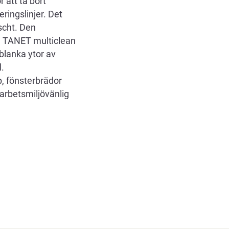
 att ta bort
ringslinjer. Det
scht. Den
g. TANET multiclean
 blanka ytor av
l.
, fönsterbrädor
 arbetsmiljövänlig