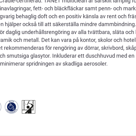
radle-certifierad. TANET multiclean är särskilt lämplig för
tinavlagringar, fett- och bläckfläckar samt penn- och marke
varig behaglig doft och en positiv känsla av rent och frä
en hjälper också till att säkerställa mindre dammbindnin
ör daglig underhållsrengöring av alla tvättbara, släta och
eramik och metall. Det kan vara på kontor, skolor och hotel
t rekommenderas för rengöring av dörrar, skrivbord, skåp
 och smutsiga glasytor. Inkluderar ett duschhuvud med en
inimerar spridningen av skadliga aerosoler.