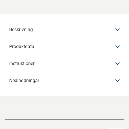
Beskrivning
Produktdata
Beskrivning
TANET Neutral
Instruktioner
Produktdata
Produktdata
Nedladdningar
Varumärke
Green Care Professional
Nedladdningar
Artikelbenämning
Allrengöring
Säkerhetsdatablad
Undervarumärke
TANET Neutral
Safetydatasheets 160865 SV-SE
PDF-fil