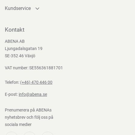
Kundservice
Kontakta oss
Bli kund
Kontakt
Bli e-handelskund
ABENA AB
Mediacenter
Ljungadalsgatan 19
Nedladdningar
SE-352 46 Växjö
VAT number: SE556361881701
Telefon:
(+46) 470 446 00
E-post:
info@abena.se
Prenumerera på ABENAs
nyhetsbrev och följ oss på
sociala medier