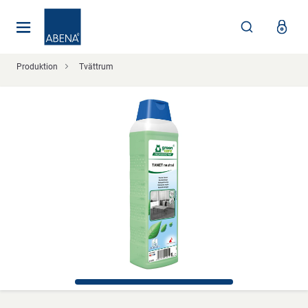
Huvudsaklig
Nav
Sidfot
Produktion
Tvättrum