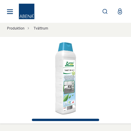
Huvudsaklig
Nav
Sidfot
Produktion
Tvättrum