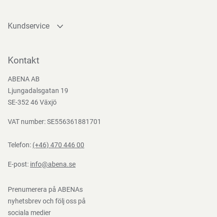
från parfym och färg tar vi ansvar för kommande
generationer.
Kundservice
Kontakta oss
Bli kund
Kontakt
Funktioner
Bli e-handelskund
ABENA AB
Mediacenter
Ljungadalsgatan 19
Nedladdningar
SE-352 46 Växjö
VAT number: SE556361881701
Telefon:
(+46) 470 446 00
E-post:
info@abena.se
Prenumerera på ABENAs
nyhetsbrev och följ oss på
sociala medier