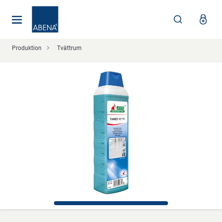
Huvudsaklig
Nav
Sidfot
Produktion
Tvättrum