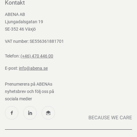
Bli kund
Kontakt
Bli e-handelskund
ABENA AB
Mediacenter
Ljungadalsgatan 19
Nedladdningar
SE-352 46 Växjö
VAT number: SE556361881701
Telefon:
(+46) 470 446 00
E-post:
info@abena.se
Prenumerera på ABENAs
nyhetsbrev och följ oss på
sociala medier