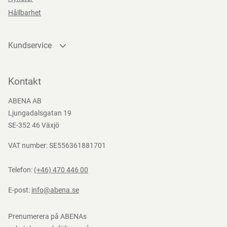
Servettlådan har en snygg, dekorativ design och kräver
Hållbarhet
ingen dispenser.
Kundservice
Kontakta oss
Bli kund
Kontakt
Bli e-handelskund
ABENA AB
Mediacenter
Ljungadalsgatan 19
Nedladdningar
SE-352 46 Växjö
VAT number: SE556361881701
Telefon:
(+46) 470 446 00
E-post:
info@abena.se
Prenumerera på ABENAs