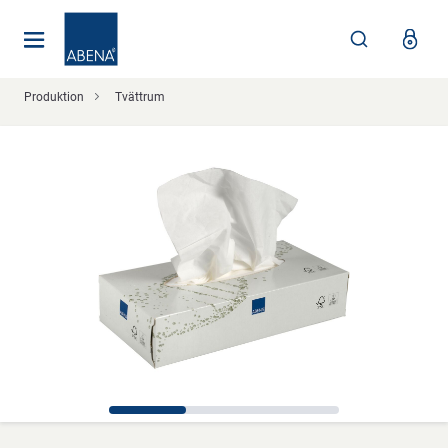
Huvudsaklig
Nav
Sidfot
Produktion
Tvättrum