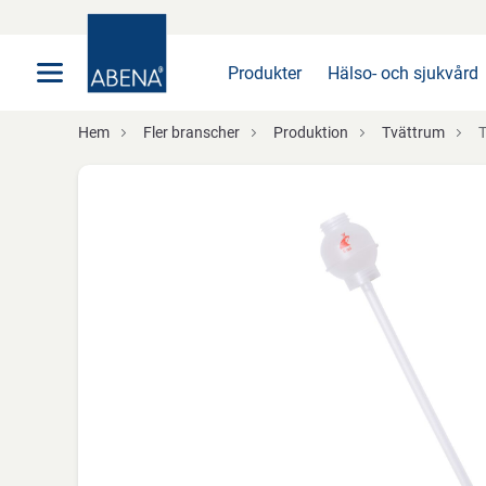
Huvudsaklig
Nav
Sidfot
Produkter
Hälso- och sjukvård
Hem
Fler branscher
Produktion
Tvättrum
T