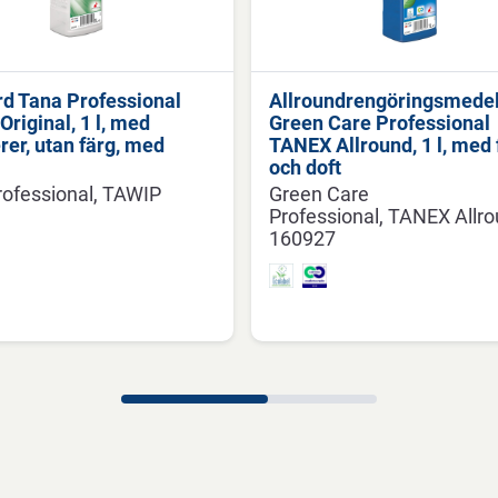
rd Tana Professional
Allroundrengöringsmede
riginal, 1 l, med
Green Care Professional
er, utan färg, med
TANEX Allround, 1 l, med 
och doft
ofessional
TAWIP
Green Care
l
Professional
TANEX Allro
1
160927