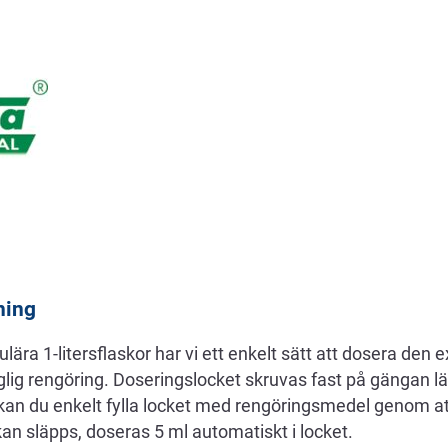
ning
ära 1-litersflaskor har vi ett enkelt sätt att dosera de
lig rengöring. Doseringslocket skruvas fast på gängan l
kan du enkelt fylla locket med rengöringsmedel genom att
kan släpps, doseras 5 ml automatiskt i locket.