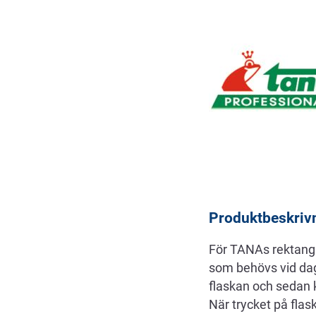
Beskrivning
Produktbeskriv
För TANAs rektangul
som behövs vid dag
flaskan och sedan 
När trycket på flas