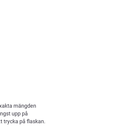
n exakta mängden
ängst upp på
 trycka på flaskan.