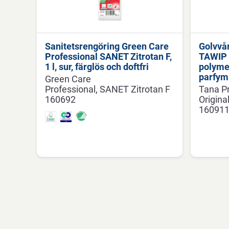
Sanitetsrengöring Green Care
Golvvå
Professional SANET Zitrotan F,
TAWIP O
1 l, sur, färglös och doftfri
polymer
parfym
Green Care
Professional
SANET Zitrotan F
Tana Pr
160692
Origina
16091