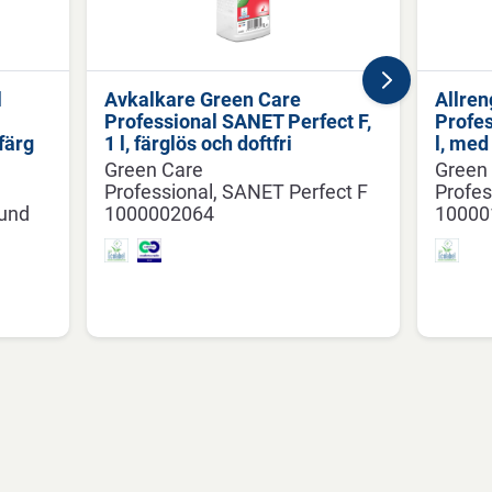
l
Avkalkare Green Care
Allren
Professional SANET Perfect F,
Profes
färg
1 l, färglös och doftfri
l, med
Green Care
Green
Professional
SANET Perfect F
Profes
und
1000002064
10000