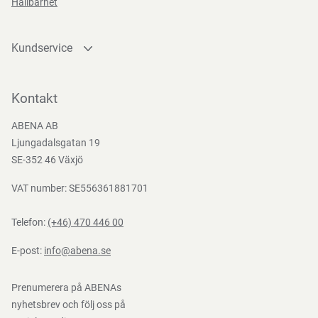
Hållbarhet
Funktioner
Kundservice
Kontakta oss
Bli kund
Kontakt
Bli e-handelskund
ABENA AB
Mediacenter
Ljungadalsgatan 19
Nedladdningar
SE-352 46 Växjö
VAT number: SE556361881701
Telefon:
(+46) 470 446 00
E-post:
info@abena.se
Prenumerera på ABENAs
nyhetsbrev och följ oss på