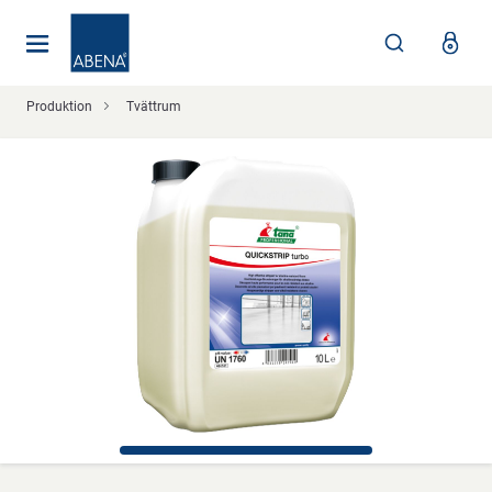
Huvudsaklig
Nav
Sidfot
Produktion
Tvättrum