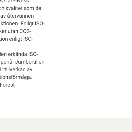
ENA Care-Ness
h kvalitet som de
p av återvunnen
ktionen. Enligt ISO-
sker utan CO2-
ion enligt ISO-
 den erkända ISO-
t uppnå. Jumborullen
r tillverkad av
ptionsförmåga.
(Forest