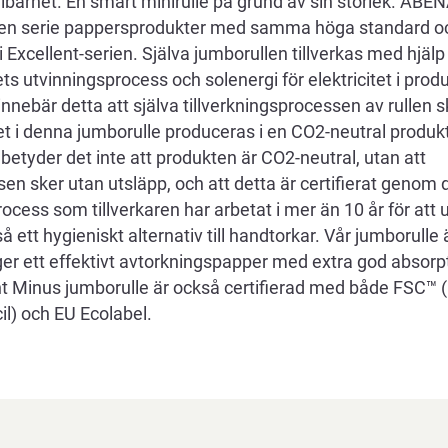
llbarhet. En smart minirulle på grund av sin storlek. AB
 en serie pappersprodukter med samma höga standard oc
 Excellent-serien. Själva jumborullen tillverkas med hjäl
ts utvinningsprocess och solenergi för elektricitet i produ
nebär detta att själva tillverkningsprocessen av rullen 
t i denna jumborulle produceras i en CO2-neutral produkt
etyder det inte att produkten är CO2-neutral, utan att
sen sker utan utsläpp, och att detta är certifierat genom
process som tillverkaren har arbetat i mer än 10 år för at
 ett hygieniskt alternativ till handtorkar. Vår jumborulle ä
t ger ett effektivt avtorkningspapper med extra god absor
t Minus jumborulle är också certifierad med både FSC™ 
l) och EU Ecolabel.