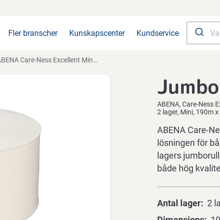
Fler branscher
Kunskapscenter
Kundservice
ENA Care-Ness Excellent Minus, 2 lager, Mini, 190m x 9,5cm, Ø19,5cm, vit, nyfiber
Jumbo
ABENA
Care-Ness E
2 lager, Mini, 190m x
ABENA Care-Nes
lösningen för bå
lagers jumborulle
både hög kvalit
Antal lager
2 l
Dimensions
19