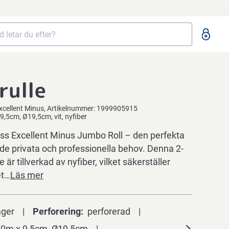
rulle
xcellent Minus
Artikelnummer:
1999905915
 9,5cm, Ø19,5cm, vit, nyfiber
s Excellent Minus Jumbo Roll – den perfekta
de privata och professionella behov. Denna 2-
 är tillverkad av nyfiber, vilket säkerställer
et…
Läs mer
ager
Perforering
perforerad
0m x 9,5cm, Ø19,5cm