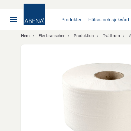
Huvudsaklig
Nav
Sidfot
Produkter
Hälso- och sjukvård
Hem
Fler branscher
Produktion
Tvättrum
AB