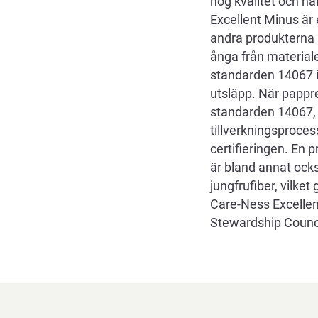
hög kvalitet och hå
Excellent Minus är
andra produkterna i
ånga från materiale
standarden 14067 in
utsläpp. När pappre
standarden 14067, b
tillverkningsproces
certifieringen. En 
är bland annat också
jungfrufiber, vilke
Care-Ness Excellen
Stewardship Counci