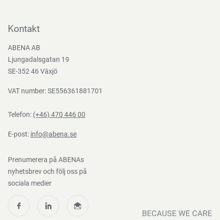
Kontakta oss
Bli kund
Kontakt
Bli e-handelskund
ABENA AB
Mediacenter
Ljungadalsgatan 19
Nedladdningar
SE-352 46 Växjö
VAT number: SE556361881701
Telefon:
(+46) 470 446 00
E-post:
info@abena.se
Prenumerera på ABENAs
nyhetsbrev och följ oss på
sociala medier