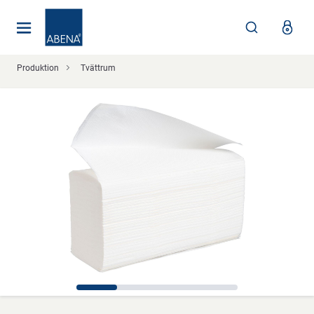
Huvudsaklig
Nav
Sidfot
Produktion
Tvättrum