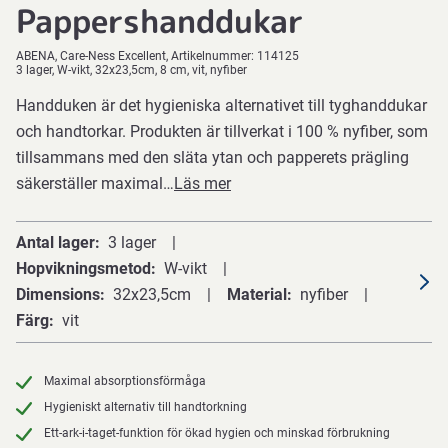
Pappershanddukar
ABENA
Care-Ness Excellent
Artikelnummer:
114125
3 lager, W-vikt, 32x23,5cm, 8 cm, vit, nyfiber
Handduken är det hygieniska alternativet till tyghanddukar
och handtorkar. Produkten är tillverkat i 100 % nyfiber, som
tillsammans med den släta ytan och papperets prägling
säkerställer maximal…
Läs mer
Antal lager
3 lager
Hopvikningsmetod
W-vikt
Dimensions
32x23,5cm
Material
nyfiber
Färg
vit
Maximal absorptionsförmåga
Hygieniskt alternativ till handtorkning
Ett-ark-i-taget-funktion för ökad hygien och minskad förbrukning