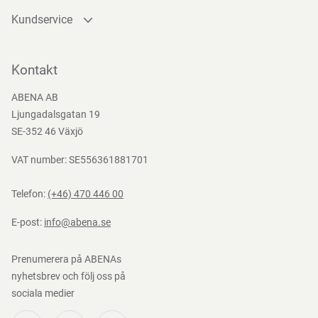
Kundservice
Kontakta oss
Bli kund
Kontakt
Bli e-handelskund
ABENA AB
Mediacenter
Ljungadalsgatan 19
Nedladdningar
SE-352 46 Växjö
VAT number: SE556361881701
Telefon:
(+46) 470 446 00
E-post:
info@abena.se
Prenumerera på ABENAs
nyhetsbrev och följ oss på
sociala medier