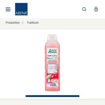
Huvudsaklig
Nav
Sidfot
Produktion
Tvättrum