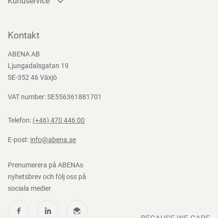
Kundservice
Kontakta oss
Bli kund
Kontakt
Bli e-handelskund
ABENA AB
Mediacenter
Ljungadalsgatan 19
Nedladdningar
SE-352 46 Växjö
VAT number: SE556361881701
Telefon:
(+46) 470 446 00
E-post:
info@abena.se
Prenumerera på ABENAs
nyhetsbrev och följ oss på
sociala medier