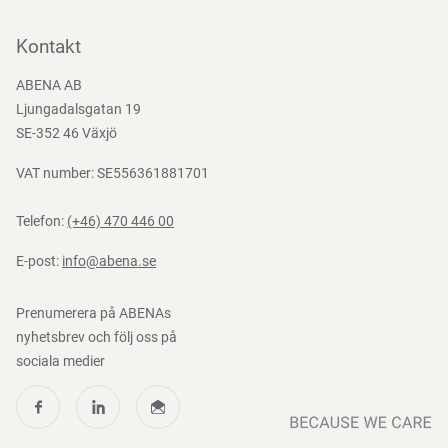
Kontakta oss
Bli kund
Kontakt
Bli e-handelskund
ABENA AB
Mediacenter
Ljungadalsgatan 19
Nedladdningar
SE-352 46 Växjö
VAT number: SE556361881701
Telefon:
(+46) 470 446 00
E-post:
info@abena.se
Prenumerera på ABENAs
nyhetsbrev och följ oss på
sociala medier