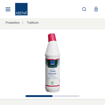
Huvudsaklig
Nav
Sidfot
Produktion
Tvättrum