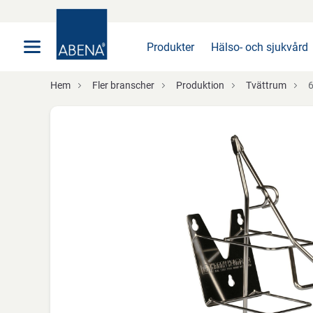
Huvudsaklig
Nav
Sidfot
Produkter
Hälso- och sjukvård
Hem
Fler branscher
Produktion
Tvättrum
6