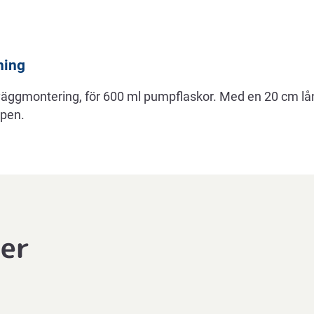
ning
väggmontering, för 600 ml pumpflaskor. Med en 20 cm l
mpen.
ter