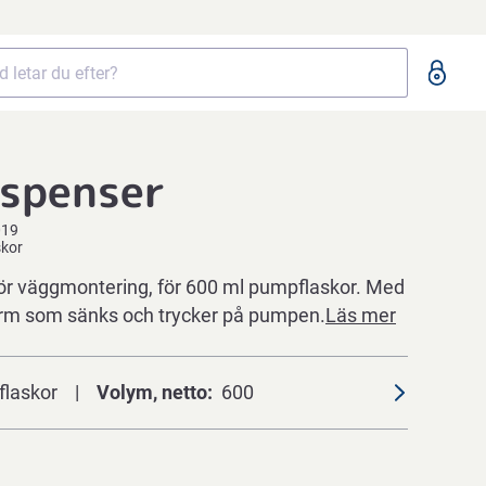
ispenser
019
skor
ör väggmontering, för 600 ml pumpflaskor. Med
arm som sänks och trycker på pumpen.
Läs mer
 flaskor
Volym, netto
600