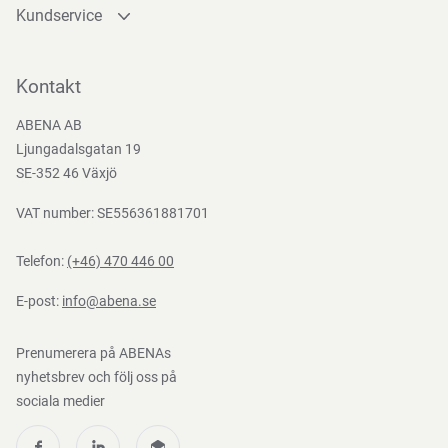
Kundservice
Teststandarder
Kontakta oss
EN
EN
EN
EN
EN
Förvaringsinstruktioner
Bli kund
13624
13727
14348
14476
16615
Kontakt
Bli e-handelskund
Förvara i originalförpackning. Utsätt ej för direkt solljus.
ABENA AB
Mediacenter
Ljungadalsgatan 19
Förvaras utom synhåll för barn.
Nedladdningar
SE-352 46 Växjö
VAT number: SE556361881701
Direktiv, förordningar och lagstiftning
Telefon:
(+46) 470 446 00
BPR EU 528/2012, (EC) 1272/2008, (EC) 1907/2006
E-post:
info@abena.se
Prenumerera på ABENAs
nyhetsbrev och följ oss på
sociala medier