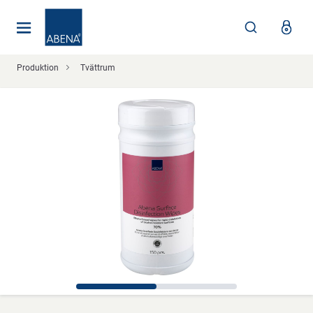
Huvudsaklig
Nav
Sidfot
Produktion
Tvättrum