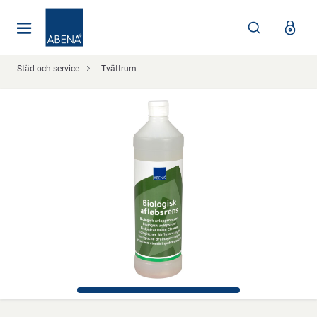
Huvudsaklig
Nav
Sidfot
Städ och service
Tvättrum