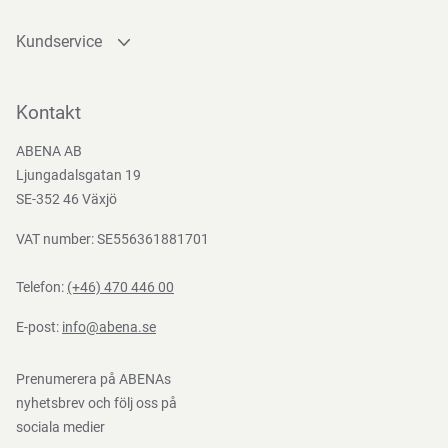
Kundservice
Kontakta oss
Bli kund
Kontakt
Bli e-handelskund
ABENA AB
Mediacenter
Ljungadalsgatan 19
Nedladdningar
SE-352 46 Växjö
VAT number: SE556361881701
Telefon:
(+46) 470 446 00
E-post:
info@abena.se
Prenumerera på ABENAs
nyhetsbrev och följ oss på
sociala medier