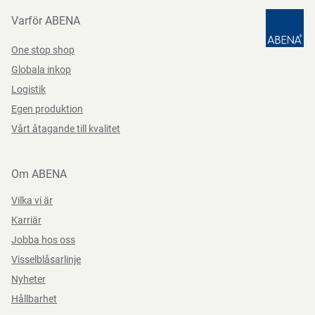
Datasheets 161092 SV-SE
PDF-fil
Varför ABENA
Produktbeskrivning
One stop shop
ABENAs biologiska propplösare kan användas för
Globala inkop
underhåll och förebyggande luktkontroll av avlopp,
Logistik
brunnar, septiktankar och liknande behållare och
Egen produktion
installationer. Använder bioteknik för att eliminera källan
Vårt åtagande till kvalitet
till lukten.
Om ABENA
Funktioner
Vilka vi är
Karriär
Jobba hos oss
Visselblåsarlinje
Nyheter
Hållbarhet