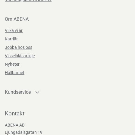
Om ABENA
Vilka vi är
Karriär
Jobba hos oss
Visselblåsarlinje
Nyheter
Hållbarhet
Kundservice
Kontakta oss
Bli kund
Kontakt
Bli e-handelskund
ABENA AB
Mediacenter
Ljungadalsgatan 19