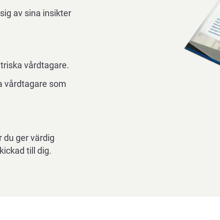
g av sina insikter
triska vårdtagare.
ka vårdtagare som
r du ger värdig
ckad till dig.