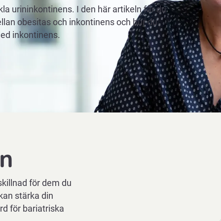
la urininkontinens. I den här artikeln får du
lan obesitas och inkontinens och hur du
med inkontinens.
en
killnad för dem du
 kan stärka din
d för bariatriska