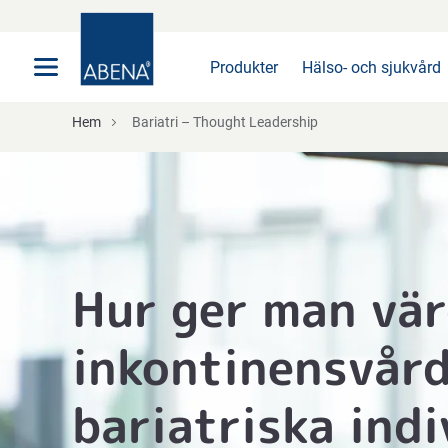
Huvudsaklig
Nav
Sidfot
Produkter
Hälso- och sjukvård
Hem
Bariatri – Thought Leadership
Hur ger man vär
inkontinensvård
bariatriska indi