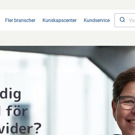
Fler branscher
Kunskapscenter
Kundservice
dig
 för
vider?