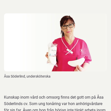
Åsa Söderlind, undersköterska
Kunskap inom vård och omsorg finns det gott om på Åsa
Söderlinds cv. Som ung tonåring var hon anhörigvårdare
för sin far. Även om hon från början inte tänkt arbeta inom