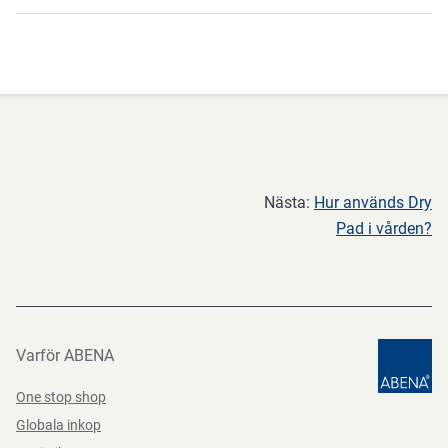
Du behöver inte tänka på nått.
Nästa:
Hur används Dry
Pad i vården?
Varför ABENA
One stop shop
Globala inkop