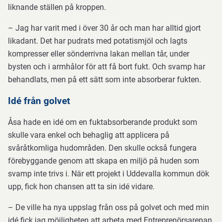
liknande ställen på kroppen.
– Jag har varit med i över 30 år och man har alltid gjort
likadant. Det har pudrats med potatismjöl och lagts
kompresser eller sönderrivna lakan mellan tår, under
bysten och i armhålor för att få bort fukt. Och svamp har
behandlats, men på ett sätt som inte absorberar fukten.
Idé från golvet
Åsa hade en idé om en fuktabsorberande produkt som
skulle vara enkel och behaglig att applicera på
svåråtkomliga hudområden. Den skulle också fungera
förebyggande genom att skapa en miljö på huden som
svamp inte trivs i. När ett projekt i Uddevalla kommun dök
upp, fick hon chansen att ta sin idé vidare.
– De ville ha nya uppslag från oss på golvet och med min
idé fick jag möjligheten att arbeta med Entreprenörsarenan