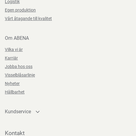
Logistik
Egen produktion
Vårt åtagande till kvalitet
Om ABENA
Vilka vi är
Karriär
Jobba hos oss
Visselblåsarlinje
Nyheter
Hållbarhet
Kundservice
Kontakta oss
Bli kund
Kontakt