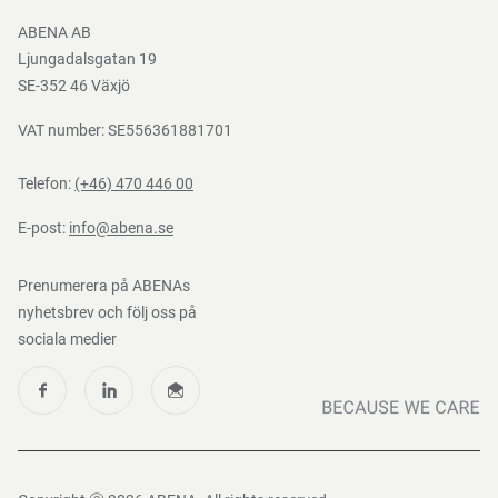
Bli e-handelskund
ABENA AB
Mediacenter
Ljungadalsgatan 19
Nedladdningar
SE-352 46 Växjö
VAT number: SE556361881701
Telefon:
(+46) 470 446 00
E-post:
info@abena.se
Prenumerera på ABENAs
nyhetsbrev och följ oss på
sociala medier