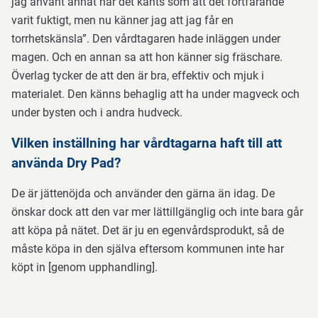
jag använt annat har det känts som att det fortfarande
varit fuktigt, men nu känner jag att jag får en
torrhetskänsla”. Den vårdtagaren hade inläggen under
magen. Och en annan sa att hon känner sig fräschare.
Överlag tycker de att den är bra, effektiv och mjuk i
materialet. Den känns behaglig att ha under magveck och
under bysten och i andra hudveck.
Vilken inställning har vårdtagarna haft till att
använda Dry Pad?
De är jättenöjda och använder den gärna än idag. De
önskar dock att den var mer lättillgänglig och inte bara går
att köpa på nätet. Det är ju en egenvårdsprodukt, så de
måste köpa in den själva eftersom kommunen inte har
köpt in [genom upphandling].