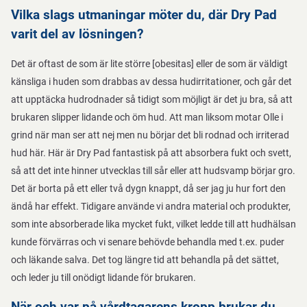
Vilka slags utmaningar möter du, där Dry Pad
varit del av lösningen?
Det är oftast de som är lite större [obesitas] eller de som är väldigt
känsliga i huden som drabbas av dessa hudirritationer, och går det
att upptäcka hudrodnader så tidigt som möjligt är det ju bra, så att
brukaren slipper lidande och öm hud. Att man liksom motar Olle i
grind när man ser att nej men nu börjar det bli rodnad och irriterad
hud här. Här är Dry Pad fantastisk på att absorbera fukt och svett,
så att det inte hinner utvecklas till sår eller att hudsvamp börjar gro.
Det är borta på ett eller två dygn knappt, då ser jag ju hur fort den
ändå har effekt. Tidigare använde vi andra material och produkter,
som inte absorberade lika mycket fukt, vilket ledde till att hudhälsan
kunde förvärras och vi senare behövde behandla med t.ex. puder
och läkande salva. Det tog längre tid att behandla på det sättet,
och leder ju till onödigt lidande för brukaren.
När och var på vårdtagarens kropp brukar du