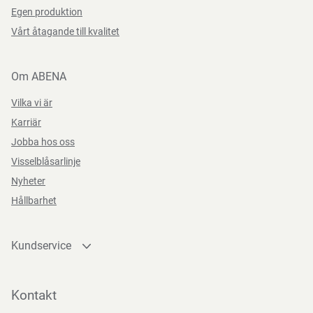
Egen produktion
Vårt åtagande till kvalitet
Om ABENA
Vilka vi är
Karriär
Jobba hos oss
Visselblåsarlinje
Nyheter
Hållbarhet
Kundservice
Kontakta oss
Bli kund
Kontakt
Bli e-handelskund