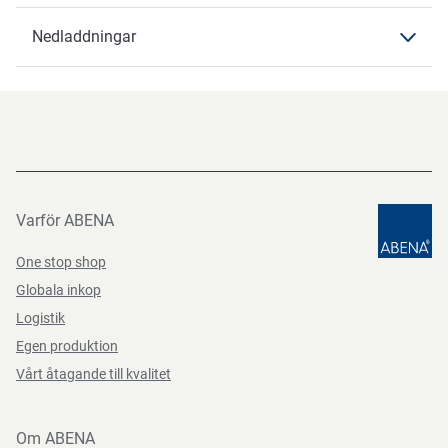
Produktdata
Produktdata
Nedladdningar
Artikelbenämning
Dusch- & Badolja Eucerin pH5
p.fri
Nedladdningar
Datablad
Datasheets 1000032802 SV-SE
PDF-fil
Varför ABENA
One stop shop
Globala inkop
Logistik
Egen produktion
Vårt åtagande till kvalitet
Om ABENA