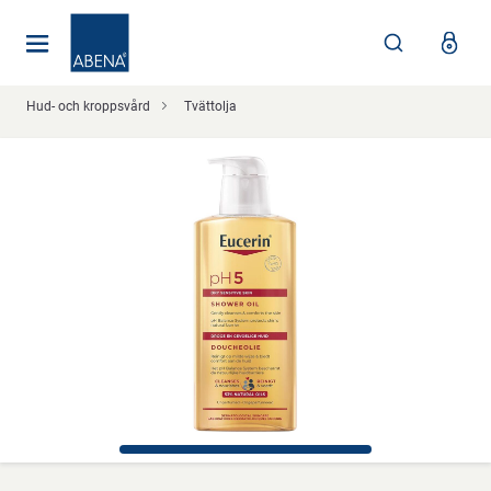
Huvudsaklig
Nav
Sidfot
Hud- och kroppsvård
Tvättolja