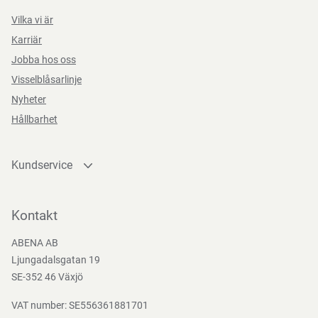
Vilka vi är
Karriär
Jobba hos oss
Visselblåsarlinje
Nyheter
Hållbarhet
Kundservice
Kontakta oss
Bli kund
Kontakt
Bli e-handelskund
ABENA AB
Mediacenter
Ljungadalsgatan 19
Nedladdningar
SE-352 46 Växjö
VAT number: SE556361881701