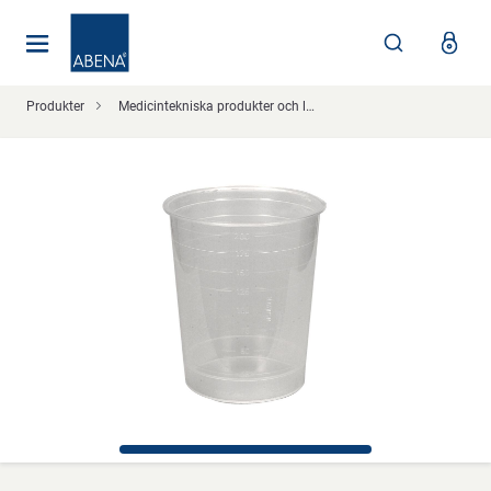
Huvudsaklig
Nav
Sidfot
Produkter
Medicintekniska produkter och läkemedelshantering