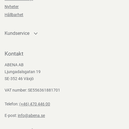
Nyheter
Hållbarhet
Kundservice
Kontakta oss
Bli kund
Kontakt
Bli e-handelskund
ABENA AB
Mediacenter
Ljungadalsgatan 19
Nedladdningar
SE-352 46 Växjö
VAT number: SE556361881701
Telefon:
(+46) 470 446 00
E-post:
info@abena.se