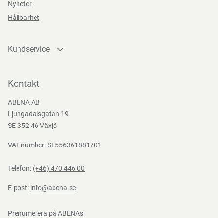
Direktiv, förordningar och lagstiftning
Nyheter
Hållbarhet
MDR (EU) 2017/745
Kundservice
Kontakta oss
Bli kund
Kontakt
Bli e-handelskund
ABENA AB
Mediacenter
Ljungadalsgatan 19
Nedladdningar
SE-352 46 Växjö
VAT number: SE556361881701
Telefon:
(+46) 470 446 00
E-post:
info@abena.se
Prenumerera på ABENAs