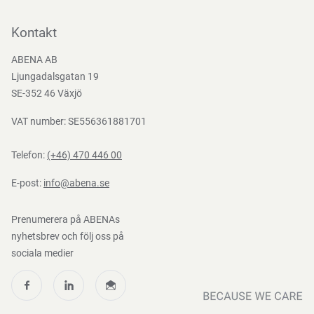
Kontakta oss
Bli kund
Kontakt
Bli e-handelskund
ABENA AB
Mediacenter
Ljungadalsgatan 19
Nedladdningar
SE-352 46 Växjö
VAT number: SE556361881701
Telefon:
(+46) 470 446 00
E-post:
info@abena.se
Prenumerera på ABENAs
nyhetsbrev och följ oss på
sociala medier