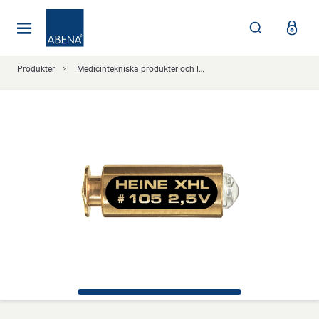
Huvudsaklig
Nav
Sidfot
Produkter
Medicintekniska produkter och läkemedelshantering