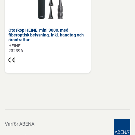
Förvara rent och torrt.
Otoskop HEINE, mini 3000, med
fiberoptisk belysning. inkl. handtag och
Direktiv, förordningar och lagstiftning
örontrattar
HEINE
232396
93/42/EEC
Varför ABENA