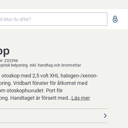
op
er:
232396
optisk belysning. inkl. handtag och örontrattar
 otoskop med 2,5 volt XHL halogen-/xenon-
oring. Vridbart fönster för åtkomst med
m otoskophuvudet. Port för
llong. Handtaget är försett med…
Läs mer