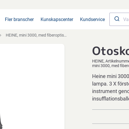
Fler branscher
Kunskapscenter
Kundservice
HEINE, mini 3000, med fiberoptisk belysning. inkl. handtag och örontrattar
Otosk
HEINE
Artikelnumm
mini 3000, med fiber
Heine mini 3000
lampa. 3 X först
instrument geno
insufflationsba