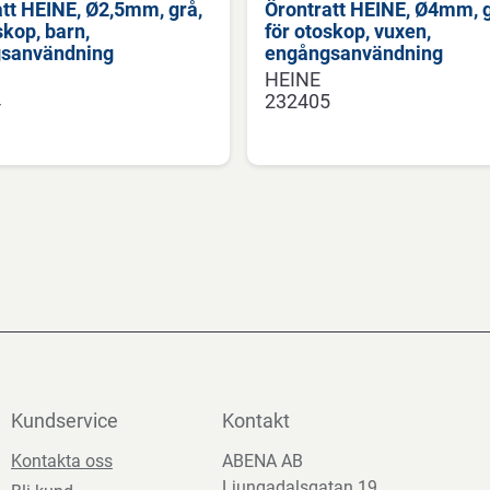
tt HEINE, Ø2,5mm, grå,
Örontratt HEINE, Ø4mm, g
skop, barn,
för otoskop, vuxen,
sanvändning
engångsanvändning
HEINE
4
232405
Kundservice
Kontakt
Kontakta oss
ABENA AB
Ljungadalsgatan 19