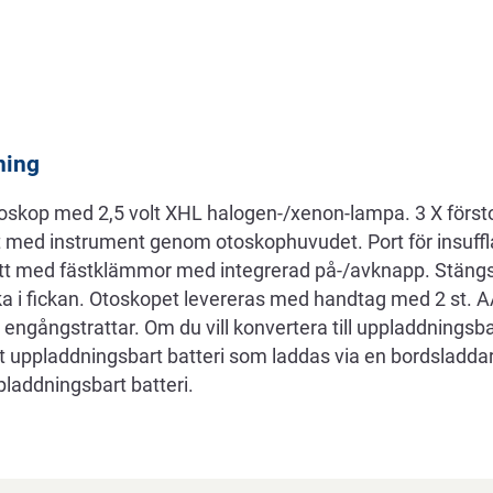
ning
oskop med 2,5 volt XHL halogen-/xenon-lampa. 3 X försto
t med instrument genom otoskophuvudet. Port för insuffl
tt med fästklämmor med integrerad på-/avknapp. Stängs
aka i fickan. Otoskopet levereras med handtag med 2 st. AA
0 engångstrattar. Om du vill konvertera till uppladdnings
t uppladdningsbart batteri som laddas via en bordsladda
pladdningsbart batteri.