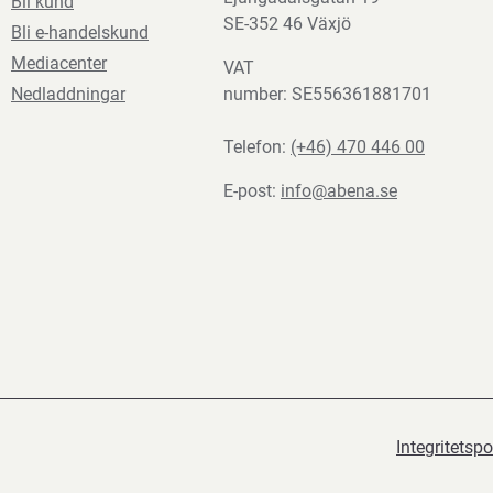
Bli kund
SE-352 46 Växjö
Bli e-handelskund
Mediacenter
VAT
Nedladdningar
number: SE556361881701
Telefon:
(+46) 470 446 00
E-post:
info@abena.se
Integritetspo