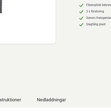
Fiberoptisk belysn
3 x förstoring
Xenon-/halogenl
Slagtålig plast
struktioner
Nedladdningar