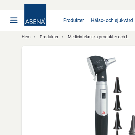
Huvudsaklig
Nav
Sidfot
Produkter
Hälso- och sjukvård
Hem
Produkter
Medicintekniska produkter och läkemedelshantering