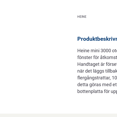
Beskrivning
HEINE
Produktbeskriv
Heine mini 3000 ot
fönster för åtkoms
Handtaget är förse
när det läggs tillb
flergångstrattar, 1
detta göras med et
bottenplatta för up