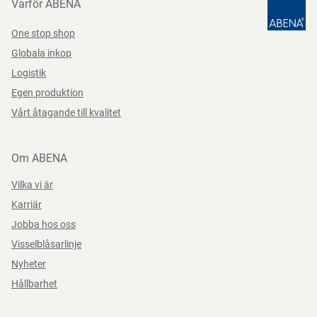
Varför ABENA
Märkningar
CE, MD
One stop shop
Funktioner
multifunktion, till tinning och öra
Bruksanvisning
Globala inkop
Logistik
Används utan sond eftersom apparaten kan spritas.
Egen produktion
Vårt åtagande till kvalitet
Instruktioner för förpackningskassering
Om ABENA
Kan återvinnas eller förbrännas.
Vilka vi är
Karriär
Jobba hos oss
Förvaringsinstruktioner
Visselblåsarlinje
Nyheter
Förvaras torrt, vid rumstemperatur och skyddat från direkt
Hållbarhet
solljus.