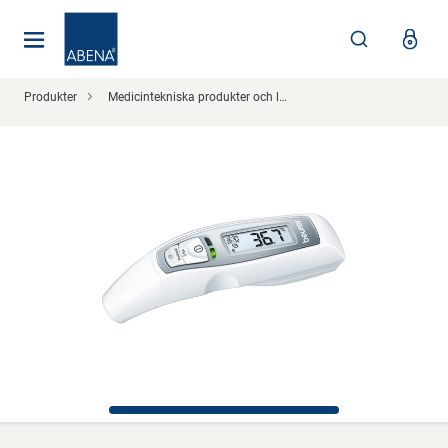
Huvudsaklig
Nav
Sidfot
Produkter
Medicintekniska produkter och läkemedelshantering