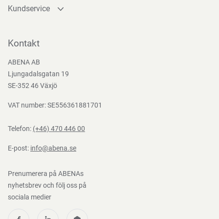
Kundservice
Direktiv, förordningar och lagstiftning
Kontakta oss
Bli kund
Kontakt
(EU) 2023/1542, MDR (EU) 2017/745
Bli e-handelskund
ABENA AB
Mediacenter
Ljungadalsgatan 19
Nedladdningar
SE-352 46 Växjö
VAT number: SE556361881701
Telefon:
(+46) 470 446 00
E-post:
info@abena.se
Prenumerera på ABENAs
nyhetsbrev och följ oss på
sociala medier