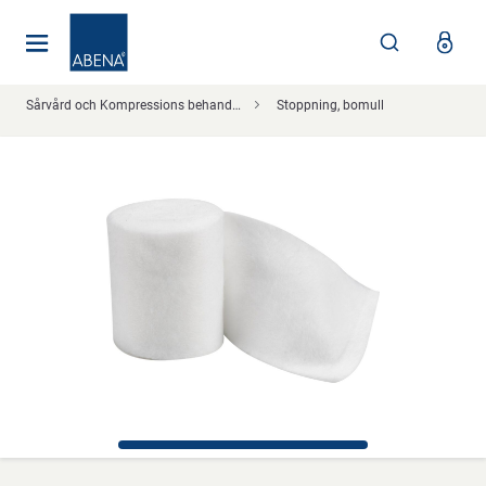
Huvudsaklig
Nav
Sidfot
Sårvård och Kompressions behandling
Stoppning, bomull