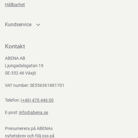
Direktiv, förordningar och lagstiftning
Hållbarhet
MDR (EU) 2017/745
Kundservice
Kontakta oss
Bli kund
Kontakt
Bli e-handelskund
ABENA AB
Mediacenter
Ljungadalsgatan 19
Nedladdningar
SE-352 46 Växjö
VAT number: SE556361881701
Telefon:
(+46) 470 446 00
E-post:
info@abena.se
Prenumerera på ABENAs
nyhetsbrev och följ oss på