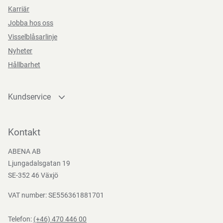
Karriär
Jobba hos oss
Visselblåsarlinje
Nyheter
Hållbarhet
Kundservice
Kontakta oss
Bli kund
Kontakt
Bli e-handelskund
ABENA AB
Mediacenter
Ljungadalsgatan 19
Nedladdningar
SE-352 46 Växjö
VAT number: SE556361881701
Telefon:
(+46) 470 446 00