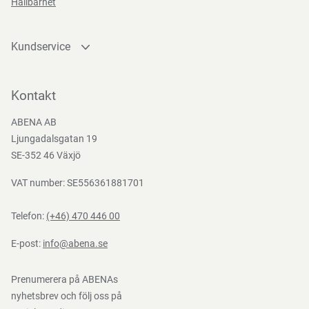
Hållbarhet
Kundservice
Kontakta oss
Bli kund
Kontakt
Bli e-handelskund
ABENA AB
Mediacenter
Ljungadalsgatan 19
Nedladdningar
SE-352 46 Växjö
VAT number: SE556361881701
Telefon:
(+46) 470 446 00
E-post:
info@abena.se
Prenumerera på ABENAs
nyhetsbrev och följ oss på