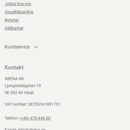
Jobba hos oss
Visselblåsarlinje
Nyheter
Hållbarhet
Kundservice
Kontakta oss
Bli kund
Kontakt
Bli e-handelskund
ABENA AB
Mediacenter
Ljungadalsgatan 19
Nedladdningar
SE-352 46 Växjö
VAT number: SE556361881701
Telefon:
(+46) 470 446 00
E-post:
info@abena.se