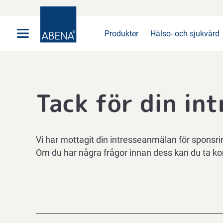
Huvudsaklig
Nav
Sidfot
Produkter
Hälso- och sjukvård
Tack för din in
Vi har mottagit din intresseanmälan för sponsr
Om du har några frågor innan dess kan du ta k