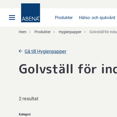
Huvudsaklig
Nav
Sidfot
Produkter
Hälso- och sjukvård
Hem
Produkter
Hygienpapper
Golvställ för indu
Gå till Hygienpapper
Golvställ för in
2 resultat
Kategori