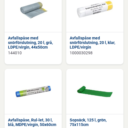
Avfallspåse med
Avfallspåse med
snörförslutning, 20 l, grå,
snörförslutning, 20 l, klar,
LDPE/virgin, 44x50cm
LDPE/virgin
144010
1000030298
Avfallspåse, Rul-let, 30 l,
Sopsäck, 125 l, grön,
blå, MDPE/virgin, 50x60cm
75x115cm