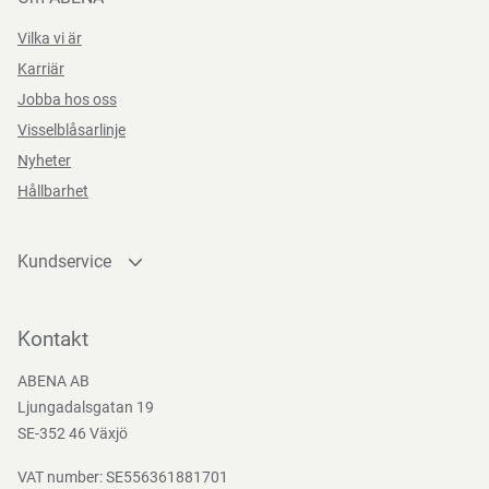
Vilka vi är
Karriär
Jobba hos oss
Visselblåsarlinje
Nyheter
Hållbarhet
Kundservice
Kontakta oss
Bli kund
Kontakt
Bli e-handelskund
ABENA AB
Mediacenter
Ljungadalsgatan 19
Nedladdningar
SE-352 46 Växjö
VAT number: SE556361881701