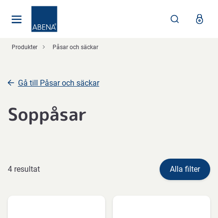
Huvudsaklig
Nav
Sidfot
Produkter
Påsar och säckar
Gå till Påsar och säckar
Soppåsar
4 resultat
Alla filter