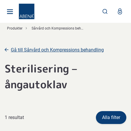
Huvudsaklig
Nav
Sidfot
Produkter
Sårvård och Kompressions behandling
Gå till Sårvård och Kompressions behandling
Sterilisering –
ångautoklav
1 resultat
Alla filter