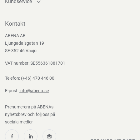
Kundservice
Kontakta oss
Bli kund
Kontakt
Bli e-handelskund
ABENA AB
Mediacenter
Ljungadalsgatan 19
Nedladdningar
SE-352 46 Växjö
VAT number: SE556361881701
Telefon:
(+46) 470 446 00
E-post:
info@abena.se
Prenumerera på ABENAs
nyhetsbrev och följ oss på
sociala medier