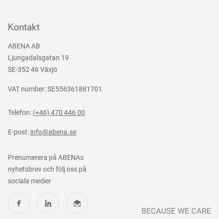
Kontakta oss
Bli kund
Kontakt
Bli e-handelskund
ABENA AB
Mediacenter
Ljungadalsgatan 19
Nedladdningar
SE-352 46 Växjö
VAT number: SE556361881701
Telefon:
(+46) 470 446 00
E-post:
info@abena.se
Prenumerera på ABENAs
nyhetsbrev och följ oss på
sociala medier