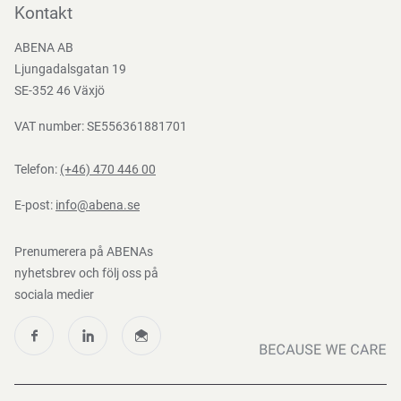
Bli kund
Kontakt
Bli e-handelskund
ABENA AB
Mediacenter
Ljungadalsgatan 19
Nedladdningar
SE-352 46 Växjö
VAT number: SE556361881701
Telefon:
(+46) 470 446 00
E-post:
info@abena.se
Prenumerera på ABENAs
nyhetsbrev och följ oss på
sociala medier