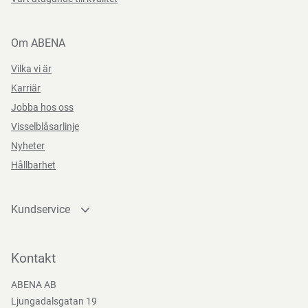
Om ABENA
Vilka vi är
Karriär
Jobba hos oss
Visselblåsarlinje
Nyheter
Hållbarhet
Kundservice
Kontakta oss
Bli kund
Kontakt
Bli e-handelskund
ABENA AB
Mediacenter
Ljungadalsgatan 19