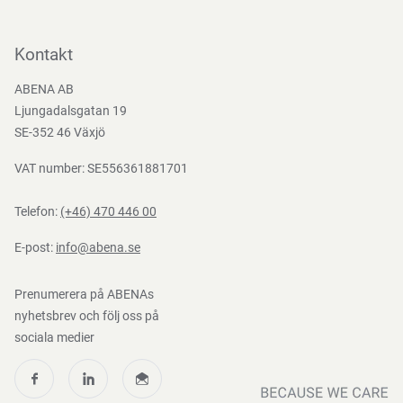
Kontakta oss
Bli kund
Kontakt
Bli e-handelskund
ABENA AB
Mediacenter
Ljungadalsgatan 19
Nedladdningar
SE-352 46 Växjö
VAT number: SE556361881701
Telefon:
(+46) 470 446 00
E-post:
info@abena.se
Prenumerera på ABENAs
nyhetsbrev och följ oss på
sociala medier