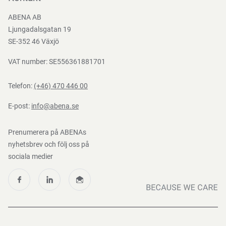
Bli e-handelskund
ABENA AB
Mediacenter
Ljungadalsgatan 19
Nedladdningar
SE-352 46 Växjö
VAT number: SE556361881701
Telefon:
(+46) 470 446 00
E-post:
info@abena.se
Prenumerera på ABENAs
nyhetsbrev och följ oss på
sociala medier