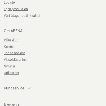
Logistik
Egen produktion
Vårt åtagande till kvalitet
Om ABENA
Vilka vi är
Karriär
Jobba hos oss
Visselblåsarlinje
Nyheter
Hållbarhet
Kundservice
Kontakta oss
Bli kund
Kontakt