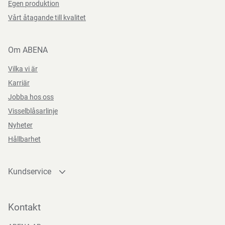
Egen produktion
Vårt åtagande till kvalitet
Om ABENA
Vilka vi är
Karriär
Jobba hos oss
Visselblåsarlinje
Nyheter
Hållbarhet
Kundservice
Kontakta oss
Bli kund
Kontakt
Bli e-handelskund