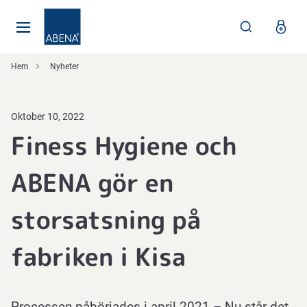
Huvudsaklig
Nav
Sidfot
Hem
Nyheter
Oktober 10, 2022
Finess Hygiene och
ABENA gör en
storsatsning på
fabriken i Kisa
Processen påbörjades i april 2021 – Nu står det